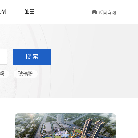

接剂
油墨
返回官网
搜 索
粉
玻璃粉