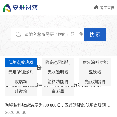

返回官网
搜 索
低熔点玻璃粉
陶瓷态阻燃剂
耐火涂料功能
低熔点玻璃粉
粉
无烟磷阻燃剂
无水透明粉
亚钛粉
玻璃粉
塑料功能粉
光伏功能粉
亚钛粉在油性油墨中高速分散后颜色发暗，怎么解决？
硅微粉
白炭黑
2026-06-30
陶瓷釉料烧成温度为700-800℃，应该选哪款低熔点玻璃粉？
2026-06-30