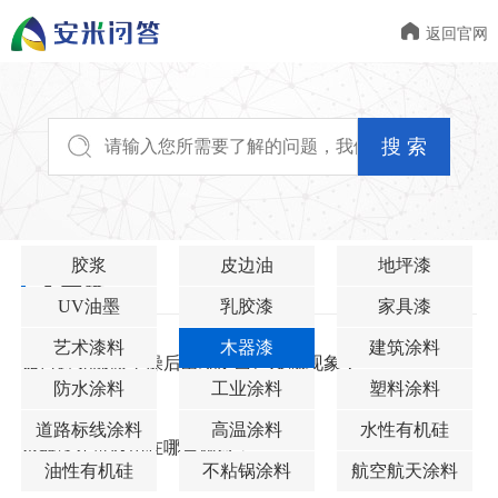

返回官网
搜 索
胶浆
皮边油
地坪漆
木器漆
UV油墨
乳胶漆
家具漆
艺术漆料
木器漆
建筑涂料
如何避免漆膜干燥后出现泛白、发朦现象？
防水涂料
工业涂料
塑料涂料
2025-10-27
道路标线涂料
高温涂料
水性有机硅
木器漆还可以用在哪些领域？
油性有机硅
不粘锅涂料
航空航天涂料
2024-01-03