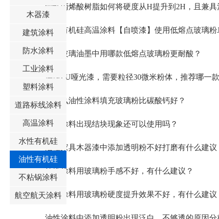
油性丙烯酸树脂如何将硬度从H提升到2H，且兼具
木器漆
建筑涂料
防水涂料
钢化玻璃油墨中用哪款低熔点玻璃粉更耐酸？
工业涂料
油性PU哑光漆，需要粒径30微米粉体，推荐哪一
塑料涂料
为什么油性涂料填充玻璃粉比碳酸钙好？
道路标线涂料
高温涂料
油性涂料出现结块现象还可以使用吗？
水性有机硅
油性家具木器漆中添加透明粉不好打磨有什么建议
油性有机硅
油性涂料用玻璃粉手感不好，有什么建议？
不粘锅涂料
油性涂料用玻璃粉硬度提升效果不好，有什么建议
航空航天涂料
油性涂料中添加透明粉出现泛白，不够透的原因分