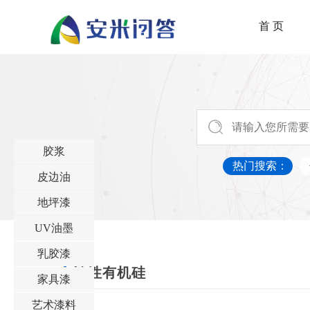
首 页
胶浆
热门搜索：
皮边油
地坪漆
UV油墨
乳胶漆
油性有机硅
家具漆
艺术漆料