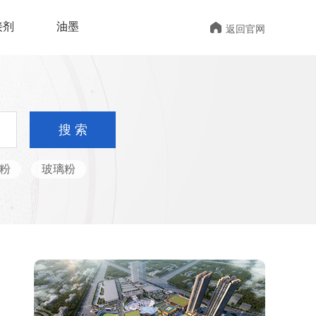

接剂
油墨
返回官网
搜 索
粉
玻璃粉