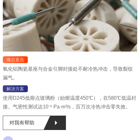
痛点直击
氧化铝陶瓷基座与合金引脚封接处不耐冷热冲击，导致裂纹
漏气。
解决方案
使用D245低熔点玻璃粉（始熔温度450℃），在580℃低温封
接。气密性测试达10⁻⁹ Pa·m³/s，百万次冷热冲击零失效。
对我有帮助