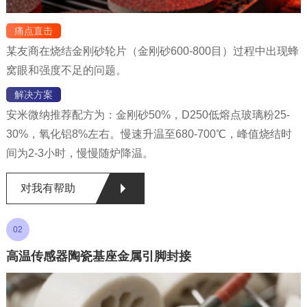
痛点直击
某友商在烧结金刚砂轮片（金刚砂600-800目）过程中出现蜂
窝眼和强度不足的问题。
解决方案
安米微纳推荐配方为：金刚砂50%，D250低熔点玻璃粉25-
30%，氧化铝8%左右。慢速升温至680-700℃，峰值烧结时
间为2-3小时，慢慢随炉降温。
对我有帮助
02
高温传感器陶瓷基座金属引脚封接