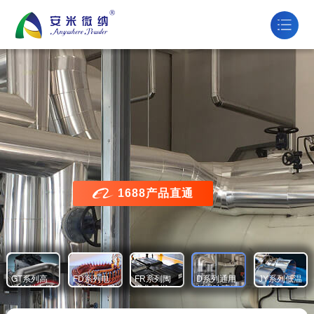

1688产品直通
GT系列高
FD系列电
FR系列陶
D系列通用
JY系列低温
温涂料专用
子封接专用
瓷化阻燃
低温玻璃粉
成瓷粉