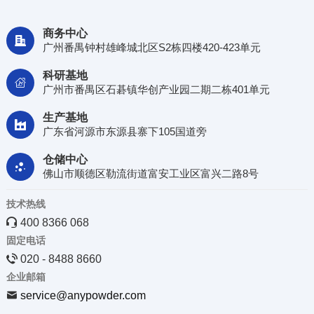
商务中心

广州番禺钟村雄峰城北区S2栋四楼420-423单元
科研基地

广州市番禺区石碁镇华创产业园二期二栋401单元
生产基地

广东省河源市东源县寨下105国道旁
仓储中心

佛山市顺德区勒流街道富安工业区富兴二路8号
技术热线

400 8366 068
固定电话

020 - 8488 8660
企业邮箱

service@anypowder.com