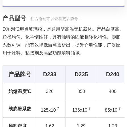
产品型号
往右拖动可以查看更多牌号！
D系列低熔点玻璃粉，是通用型高温无机载体。产品白度高、
粒径均匀、化学惰性好，具有独特的固液相转化特性。膨胀
系数可调，能有效降低游离盐析出，提升介电性能，广泛应
用于涂料、粘接剂及高温功能填料领域。
产品牌号
D233
D235
D240
始熔温度℃
326
350
400
线膨胀系数
-7
-7
-7
125x10
136x10
85x10
堆积密度
1.62
1.29
1.23