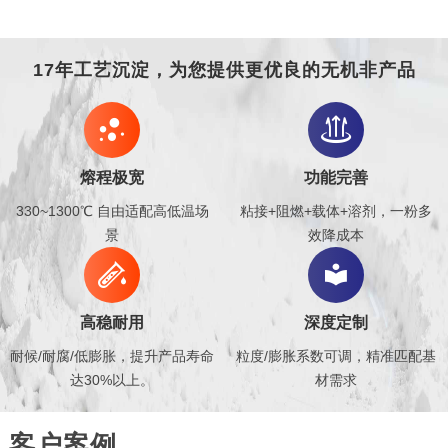
17年工艺沉淀，为您提供更优良的无机非产品


熔程极宽
功能完善
330~1300℃ 自由适配高低温场
粘接+阻燃+载体+溶剂，一粉多
景
效降成本


高稳耐用
深度定制
耐候/耐腐/低膨胀，提升产品寿命
粒度/膨胀系数可调，精准匹配基
达30%以上。
材需求
客户案例