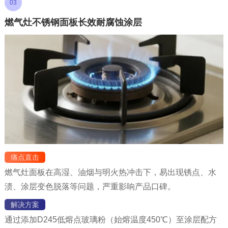
03
燃气灶不锈钢面板长效耐腐蚀涂层
痛点直击
燃气灶面板在高湿、油烟与明火热冲击下，易出现锈点、水
渍、涂层变色脱落等问题，严重影响产品口碑。
解决方案
通过添加D245低熔点玻璃粉（始熔温度450℃）至涂层配方