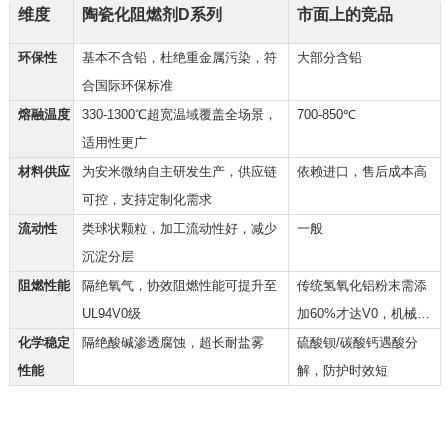
维度
陶瓷化阻燃剂D系列
市面上的竞品
环保性
基本不含铅，杜绝重金属污染，符
大部分含铅
合国际环保标准
熔融温度
330-1300℃超宽温域覆盖全场景，
700-850℃
适用性更广
材料供应
为安米微纳自主研发生产，供应链
依赖进口，售后成本高
可控，支持定制化需求
流动性
类球状颗粒，加工流动性好，减少
一般
沉淀分层
阻燃性能
隔绝氧气，协效阻燃性能可提升至
传统氢氧化铝粉末需添
UL94V0级
加60%才达V0，机械强
度低
化学稳定
隔绝酸碱渗透腐蚀，超长耐盐雾
硫酸钡/碳酸钙遇酸分
性能
解，防护时效短