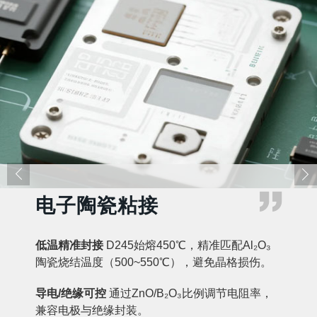



电子陶瓷粘接
低温精准封接
D245始熔450℃，精准匹配Al₂O₃
陶瓷烧结温度（500~550℃），避免晶格损伤。
导电/绝缘可控
通过ZnO/B₂O₃比例调节电阻率，
兼容电极与绝缘封装。