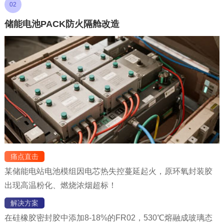
02
储能电池PACK防火隔舱改造
痛点直击
某储能电站电池模组因电芯热失控蔓延起火，原环氧封装胶
出现高温粉化、燃烧浓烟超标！
解决方案
在硅橡胶密封胶中添加8-18%的FR02，530℃熔融成玻璃态