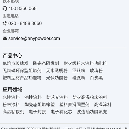
技术热线

400 8366 068
固定电话

020 - 8488 8660
企业邮箱

service@anypowder.com
产品中心
低熔点玻璃粉
陶瓷态阻燃剂
耐火级粉末涂料功能粉
无烟磷环保型阻燃剂
无水透明粉
亚钛粉
玻璃粉
塑料型材产品功能粉
光伏功能粉
硅微粉
白炭黑
应用领域
水性涂料
油性涂料
防眩光涂料
防火高温粉末涂料
粉末涂料
陶瓷态阻燃橡塑
塑料爽滑固墨剂
高温涂料
高温粘接剂
电子封接
电子雾化芯
皮边油功能填充