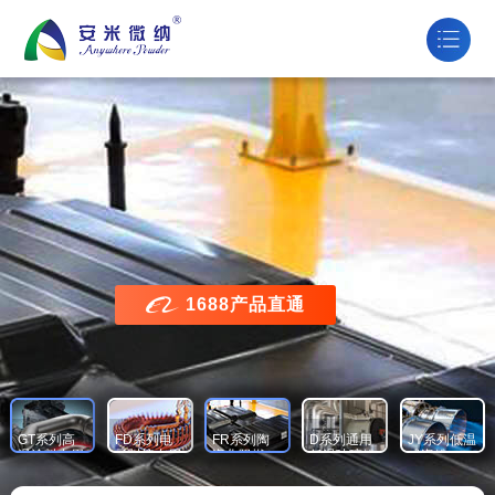

1688产品直通
GT系列高
FD系列电
FR系列陶
D系列通用
JY系列低温
温涂料专用
子封接专用
瓷化阻燃
低温玻璃粉
成瓷粉