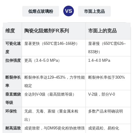
VS
低熔点玻璃粉
市面上竞品
维度
陶瓷化阻燃剂FR系列
市面上的竞品
可瓷化速
显著更快（650℃需146–166秒）
显著慢（650℃需626–
度
833秒）
拉伸强度
更高（3.4–5.0 MPa）
1.4–4.0 MPa
断裂伸长
断裂伸长率达129–453%，力学性能
断裂伸长率低于300%
率
稳定
垂直燃烧
全达到V-0级（最高阻燃等级）
V-2级，部分V-0
等级
环保性
无卤、无毒、寡烟（重金属未检
多数产品未明确说明
出）
耐高温致
成瓷致密，与DM95瓷化粉协效增强
成瓷疏松、易粉化